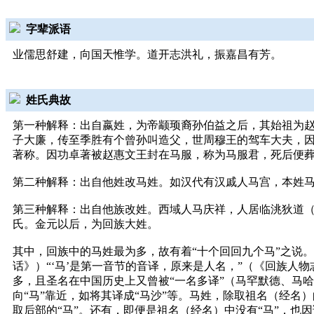
字辈派语
业儒思舒建，向国天惟学。道开志洪礼，振嘉昌有芳。
姓氏典故
第一种解释：出自嬴姓，为帝颛顼裔孙伯益之后，其始祖为赵
子大廉，传至季胜有个曾孙叫造父，世周穆王的驾车大夫，
著称。因功卓著被赵惠文王封在马服，称为马服君，死后便葬
第二种解释：出自他姓改马姓。如汉代有汉戚人马宫，本姓
第三种解释：出自他族改姓。西域人马庆祥，人居临洮狄道
氏。金元以后，为回族大姓。
其中，回族中的马姓最为多，故有着“十个回回九个马”之说
话》）“‘马’是第一音节的音译，原来是人名，”（《回族人
多，且圣名在中国历史上又曾被“一名多译”（马罕默德、马
向“马”靠近，如将其译成“马沙”等。马姓，除取祖名（经名
取后部的“马”。还有，即便是祖名（经名）中没有“马”，也