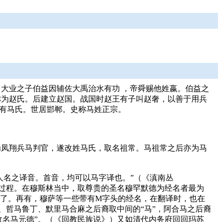
大业之子伯益因辅佐大禹治水有功 ，帝舜赐他姓嬴。伯益之
称为赵氏。后建立赵国。战国时赵王有子叫赵奢，以善于用兵
遂有马氏。世居邯郸。史称马姓正宗。
为凤翔兵马判官，遂改姓马氏，取名祖常。马祖常之后亦为马
人名之译音。首音，均可以马字译也。”（《滇南丛
演化过程。在穆斯林当中，取尊贵的圣名穆罕默德为经名者最为
多了。再有，穆萨等一些带有M字头的经名，在翻译时，也在
因、哲马鲁丁、默里马合麻之后裔取中间的“马”，阿合马之后裔
故名马元德”。（《回教民族说》）又如清代内务府回回玛苏