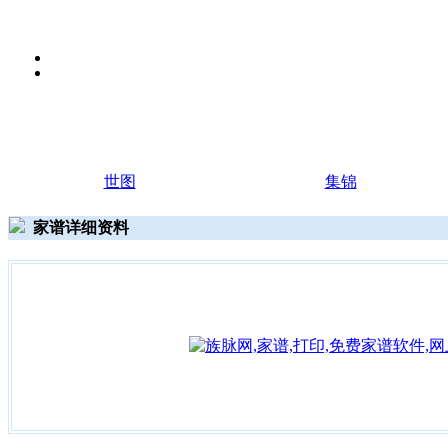
世图
集锦
家谱详细资料