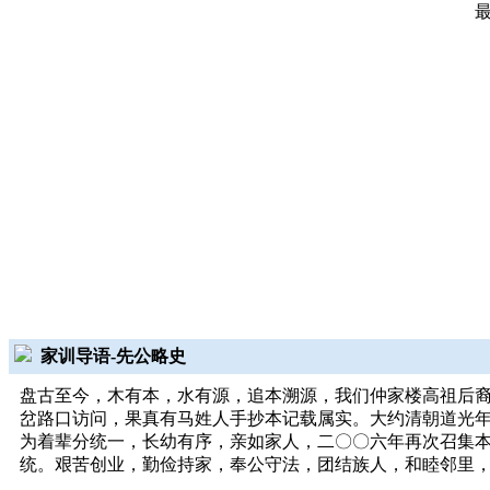
家训导语-先公略史
盘古至今，木有本，水有源，追本溯源，我们仲家楼高祖后
岔路口访问，果真有马姓人手抄本记载属实。大约清朝道光
为着辈分统一，长幼有序，亲如家人，二〇〇六年再次召集
统。艰苦创业，勤俭持家，奉公守法，团结族人，和睦邻里