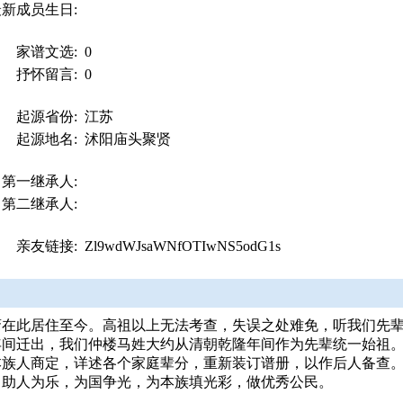
最新成员生日:
家谱文选:
0
抒怀留言:
0
起源省份:
江苏
起源地名:
沭阳庙头聚贤
第一继承人:
第二继承人:
亲友链接:
Zl9wdWJsaWNfOTIwNS5odG1s
裔在此居住至今。高祖以上无法考查，失误之处难免，听我们先
年间迁出，我们仲楼马姓大约从清朝乾隆年间作为先辈统一始祖
本族人商定，详述各个家庭辈分，重新装订谱册，以作后人备查
，助人为乐，为国争光，为本族填光彩，做优秀公民。