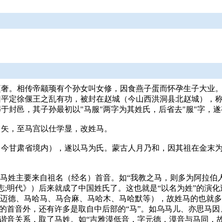
奢。相传帝颛顼有个孙女叫女修，因食燕子蛋而怀孕生子大业。
因平定徐偃王之乱有功，被封在赵城（今山西洪洞县北赵城），
于封邑，其子孙最初以"马服"两字为其姓氏，后省去"服"字，
马矢，至马宫以仕学显，改姓马。
（今甘肃省境内），遂以马为氏。蒙古人月乃和，因其祖在金末
。马姓主要来自祖名（经名）首音。如“我教之马，则多为阿拉伯
物志;明代》）后来就成了中国姓氏了。这也就是“以名为姓”的
哈迈德、马哈马、马合麻、马哈木、马哈默等），故姓马的也就
）的首音外，还有许多是取自中后部的“马”。如乌马儿、亦思马
因谐音关系，取了马姓。如“吉雅漠低音，字元德，漠音与马同，