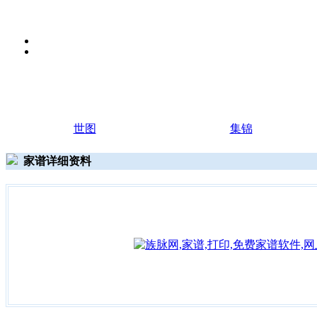
世图
集锦
家谱详细资料