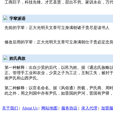
工商巨子，科技先锋。才艺圣贤，层出不穷。家训永在，万
字辈派语
先前的字辈：正大光明天文章可立身满朝诸子贵尽是读书人
修改后用的字辈：正大光明天文章可立身满朝仕子贵必定忠
姓氏典故
第一种解释：出自少昊的后代，以邑为姓。据《通志氏族略
正。管理手工业和农业，少昊之子为工正，主制工失，被封于
南尹氏和山西尹氏。
第二种解释：以官名命名。据《风俗通》所载，尹氏商、周
此之外，周之列国中亦有尹氏，如晋国的尹河，晋国有尹驿
关于我们
|
About Us
|
网站地图
|
服务协议
|
录入代理
|
加盟