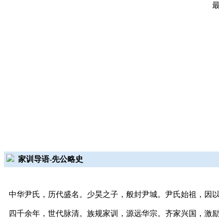
家训导语-先公略史
中华尹氏，历代盛名。少昊之子，般封尹城。尹氏始祖，因
四千余年，世代脉清。族规家训，源远华宗。齐家兴国，激