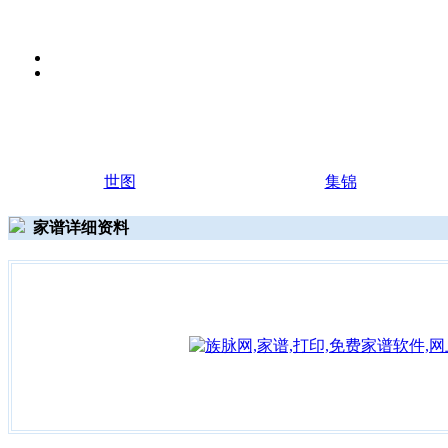
世图
集锦
家谱详细资料