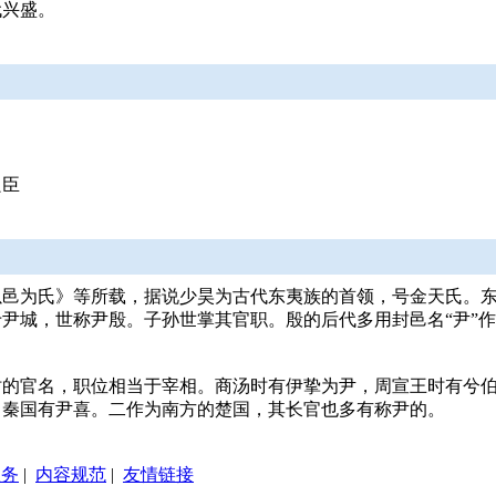
代兴盛。
良臣
以邑为氏》等所载，据说少昊为古代东夷族的首领，号金天氏。
尹城，世称尹殷。子孙世掌其官职。殷的后代多用封邑名“尹”
时的官名，职位相当于宰相。商汤时有伊挚为尹，周宣王时有兮
，秦国有尹喜。二作为南方的楚国，其长官也多有称尹的。
服务
|
内容规范
|
友情链接