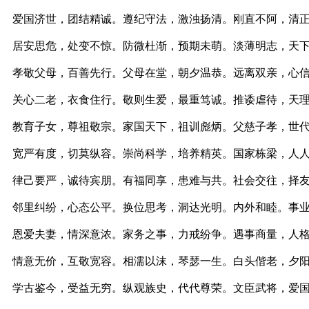
爱国济世，团结精诚。遵纪守法，激浊扬清。刚直不阿，清
居安思危，处变不惊。防微杜渐，预期未萌。淡薄明志，天
孝敬父母，百善先行。父母在堂，朝夕温恭。远离双亲，心
关心二老，衣食住行。敬则生爱，最重笃诚。推诿虐待，天
教育子女，尊祖敬宗。家国天下，祖训彪炳。父慈子孝，世
宽严有度，切莫纵容。崇尚科学，培养精英。国家栋梁，人
律己要严，诚待宾朋。有福同享，患难与共。社会交往，择
邻里纠纷，心态公平。换位思考，洞达光明。内外和睦。事
恩爱夫妻，情深意浓。家务之事，力戒纷争。遇事商量，人
情意无价，互敬宽容。相濡以沫，琴瑟一生。白头偕老，夕
学古鉴今，受益无穷。纵观族史，代代尊荣。文臣武将，爱