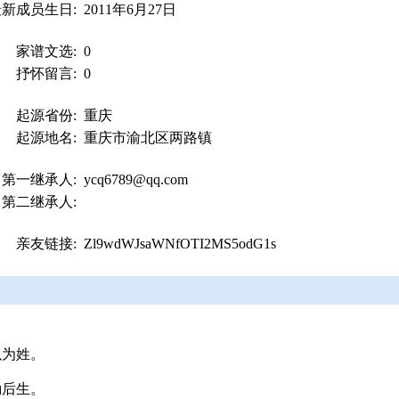
最新成员生日:
2011年6月27日
家谱文选:
0
抒怀留言:
0
起源省份:
重庆
起源地名:
重庆市渝北区两路镇
第一继承人:
ycq6789@qq.com
第二继承人:
亲友链接:
Zl9wdWJsaWNfOTI2MS5odG1s
以为姓。
励后生。