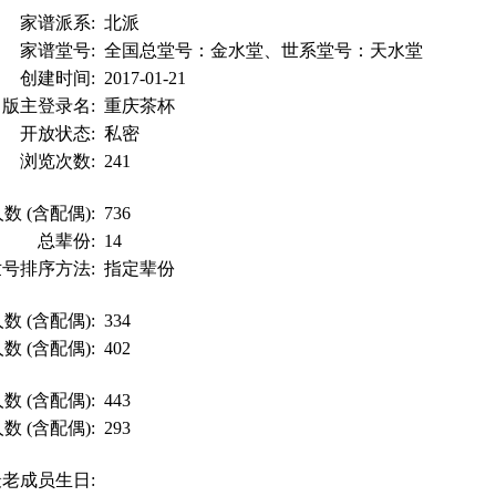
家谱派系:
北派
家谱堂号:
全国总堂号：金水堂、世系堂号：天水堂
创建时间:
2017-01-21
版主登录名:
重庆茶杯
开放状态:
私密
浏览次数:
241
数 (含配偶):
736
总辈份:
14
世号排序方法:
指定辈份
数 (含配偶):
334
数 (含配偶):
402
数 (含配偶):
443
数 (含配偶):
293
最老成员生日: