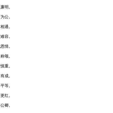
正廉明。
下为公。
信相通。
理难容。
代恩情。
人称颂。
友慎重。
业有成。
格平等。
阳更红。
国公卿。