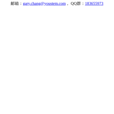
邮箱：
gary.chang@youstem.com
， QQ群：
183655973