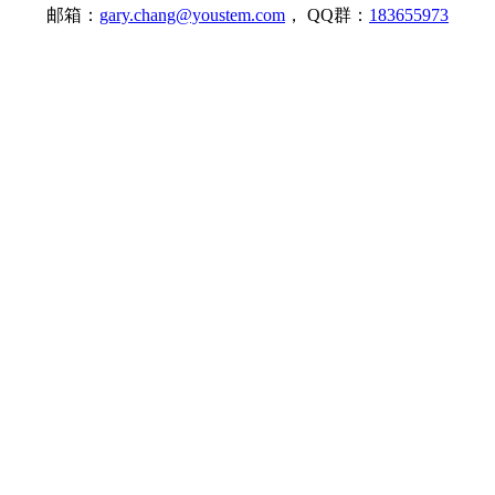
邮箱：
gary.chang@youstem.com
， QQ群：
183655973