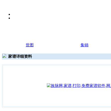
世图
集锦
家谱详细资料