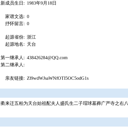
最新成员生日:
1983年9月18日
家谱文选:
0
抒怀留言:
0
起源省份:
浙江
起源地名:
天台
第一继承人:
438426284@QQ.com
第二继承人:
亲友链接:
Zl9wdWJsaWNfOTI5OC5odG1s
三衢来迁五柏为天台始祖配夫人盛氏生二子瑁球墓葬广严寺之右