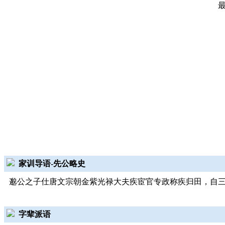
家训导语-先公略史
邈公之子仕唐文宗朝金紫光禄大夫疾宦官专政称疾归田，自
字辈派语