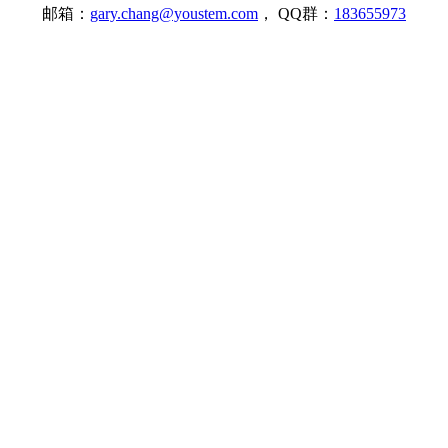
邮箱：
gary.chang@youstem.com
， QQ群：
183655973