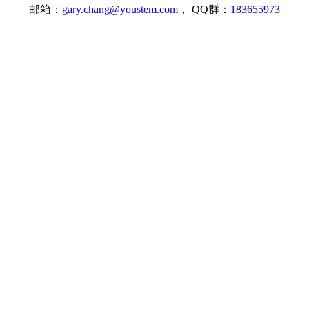
邮箱：
gary.chang@youstem.com
， QQ群：
183655973