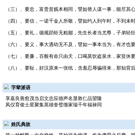
（三）、要忠，富贵贫贱本相同，譬如替人谋一事，能尽其
（四）、要信，一诺千金人所敬，譬如约人到午时，不到未
（五）、要礼，循规蹈钜无粗鄙，先生长者当尤尊，子弟轻
（六）、要义，事大遇幼无不及，譬如一事本当为，有才也
（七）、要廉，百般有命只由天，口喝莫饮盗泉水，家贫休
（八）、要耻，好汉原来一张纸，含羞忍辱骗得来，那知背
字辈派语
享嘉良善愈茂当启文忠应德声名显敦仁品望隆
凤仪育俊士星聚集英雄奎璧徵家瑞千年福禄同
姓氏典故