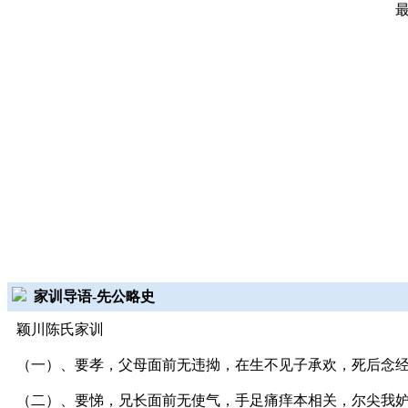
家训导语-先公略史
颖川陈氏家训
（一）、要孝，父母面前无违拗，在生不见子承欢，死后念
（二）、要悌，兄长面前无使气，手足痛痒本相关，尔尖我