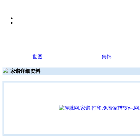
世图
集锦
家谱详细资料