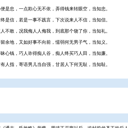
心便是忠，一点欺心无不依，弄得钱来转眼空，当知忠。
时终是信，若是一事不践言，下次说来人不信，当知信。
狂人不敢，况我侮人人侮我，到底那个饶了你，当知礼。
要留余地，又如好事不向前，懦弱何无男子气，当知义。
要昧心钱，巧人诈得痴人谷，痴人终买巧人田，当知廉。
后有人指，寄语男儿当自强，甘居人下何无耻，当知耻。