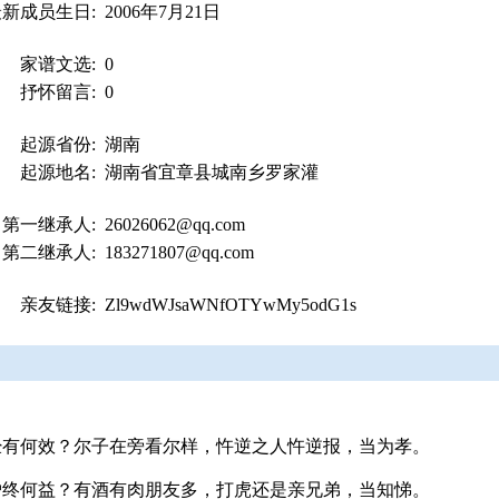
最新成员生日:
2006年7月21日
家谱文选:
0
抒怀留言:
0
起源省份:
湖南
起源地名:
湖南省宜章县城南乡罗家灌
第一继承人:
26026062@qq.com
第二继承人:
183271807@qq.com
亲友链接:
Zl9wdWJsaWNfOTYwMy5odG1s
经有何效？尔子在旁看尔样，忤逆之人忤逆报，当为孝。
妒终何益？有酒有肉朋友多，打虎还是亲兄弟，当知悌。