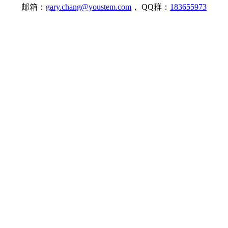
邮箱：
gary.chang@youstem.com
， QQ群：
183655973