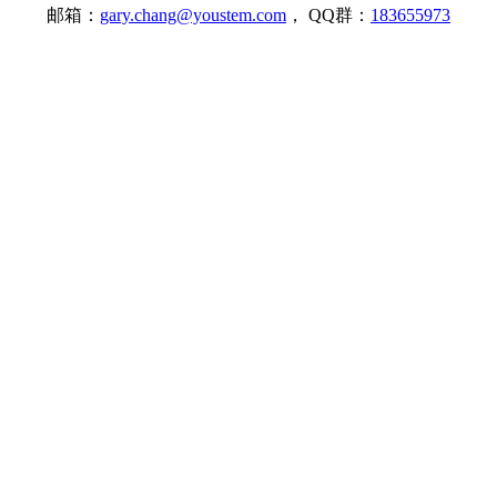
邮箱：
gary.chang@youstem.com
， QQ群：
183655973