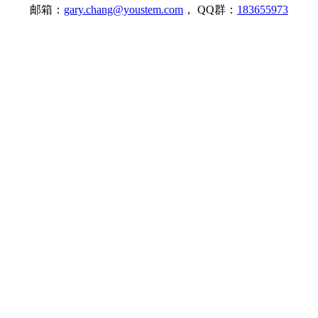
邮箱：
gary.chang@youstem.com
， QQ群：
183655973