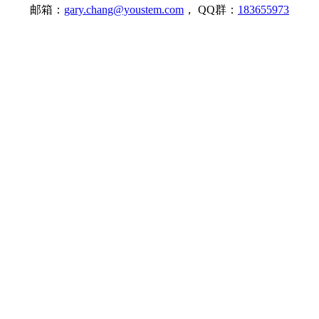
邮箱：
gary.chang@youstem.com
， QQ群：
183655973