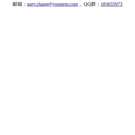
邮箱：
gary.chang@youstem.com
， QQ群：
183655973