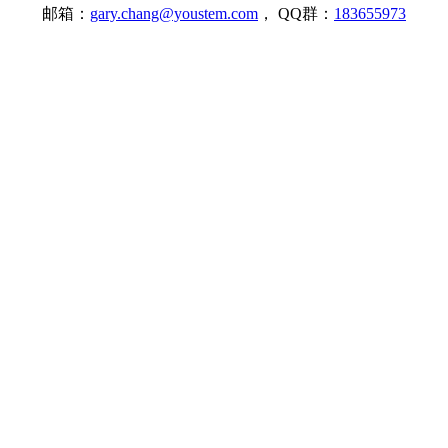
邮箱：
gary.chang@youstem.com
， QQ群：
183655973