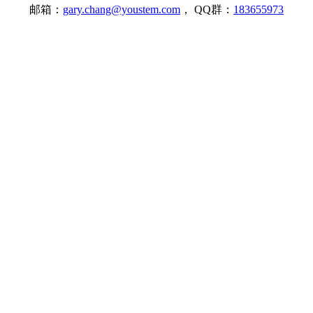
邮箱：
gary.chang@youstem.com
， QQ群：
183655973