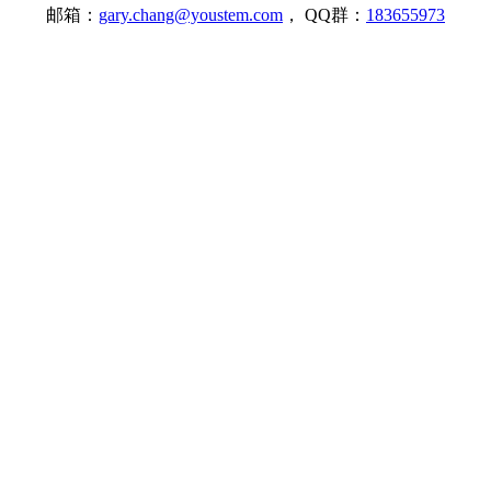
邮箱：
gary.chang@youstem.com
， QQ群：
183655973