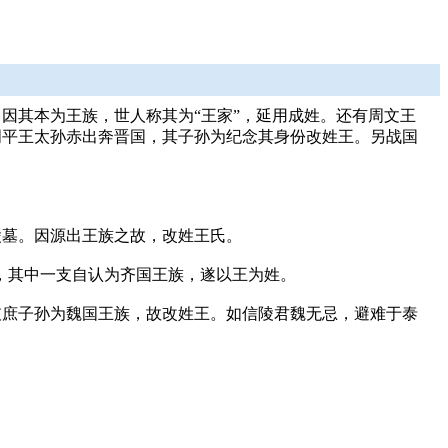
因其本为王族，世人称其为“王家”，延用成姓。还有周文王
周平王太孙赤出奔晋国，其子孙为纪念其身份改姓王。另战国
陵墓。因源出王族之故，改姓王氏。
民，其中一支自认为齐国王族，遂以王为姓。
支庶子孙为魏国王族，故改姓王。如信陵君魏无忌，避难于泰