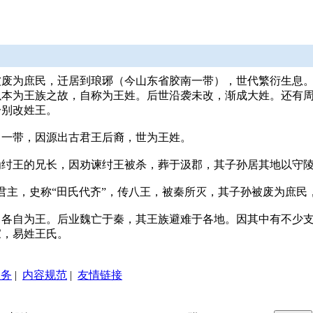
废为庶民，迁居到琅琊（今山东省胶南一带），世代繁衍生息。
以本为王族之故，自称为王姓。后世沿袭未改，渐成大姓。还有
分别改姓王。
留一带，因源出古君王后裔，世为王姓。
为纣王的兄长，因劝谏纣王被杀，葬于汲郡，其子孙居其地以守
国君主，史称“田氏代齐”，传八王，被秦所灭，其子孙被废为庶
，各自为王。后业魏亡于秦，其王族避难于各地。因其中有不少
家，易姓王氏。
服务
|
内容规范
|
友情链接