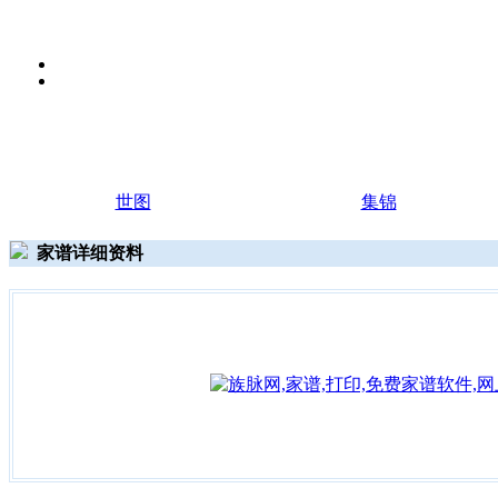
世图
集锦
家谱详细资料