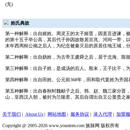
(无)
姓氏典故
第一种解释：出自姬姓。周灵王的太子姬晋，因直言进谏，被
的第十五子毕公高，其后代子孙因故散居京兆、河间一带，
末年西周桓公揭之后人，为纪念被秦灭后的原居住地王城，
第二种解释：出自妫姓，为古帝王虞舜之后，居于北海、陈
第三种解释：出自子姓，是成汤的后人。殷末，王子比干，
第四种解释：出自田姓。公元前368年，田和取代姜姓为齐
第五种解释：出自春秋时魏献子之后。韩、赵、魏三家分晋
山，至西汉入朝，被封为兰陵君。其后自谓出自王公显贵之
关于我们
|
About Us
|
网站地图
|
服务协议
|
录入代理
|
加盟
Copyright @ 2005-2026 www.youstem.com 族脉网 版权所有