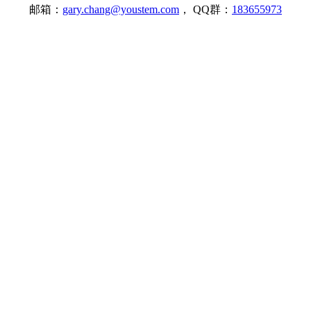
邮箱：
gary.chang@youstem.com
， QQ群：
183655973