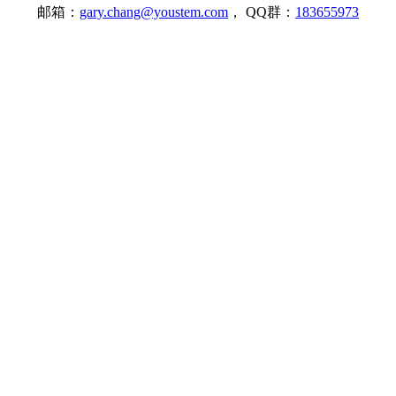
邮箱：
gary.chang@youstem.com
， QQ群：
183655973