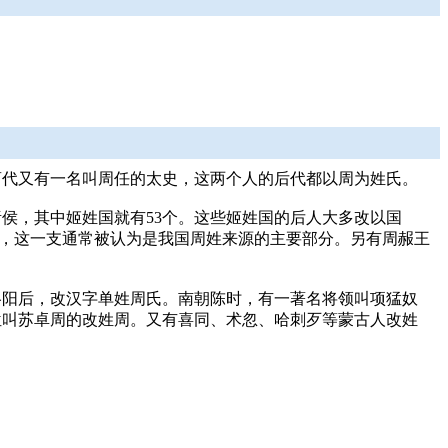
商代又有一名叫周任的太史，这两个人的后代都以周为姓氏。
侯，其中姬姓国就有53个。这些姬姓国的后人大多改以国
后，这一支通常被认为是我国周姓来源的主要部分。另有周赧王
洛阳后，改汉字单姓周氏。南朝陈时，有一著名将领叫项猛奴
位叫苏卓周的改姓周。又有喜同、术忽、哈刺歹等蒙古人改姓