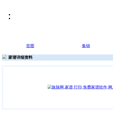
世图
集锦
家谱详细资料