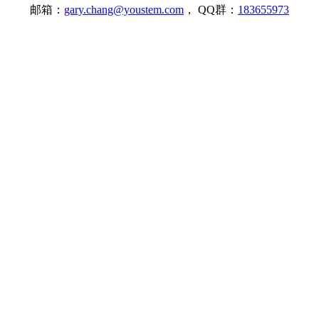
邮箱：
gary.chang@youstem.com
， QQ群：
183655973