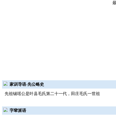
家训导语-先公略史
先祖锡瑶公是叶县毛氏第二十一代，田庄毛氏一世祖
字辈派语