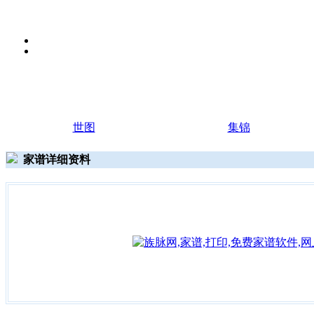
世图
集锦
家谱详细资料