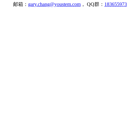
邮箱：
gary.chang@youstem.com
， QQ群：
183655973