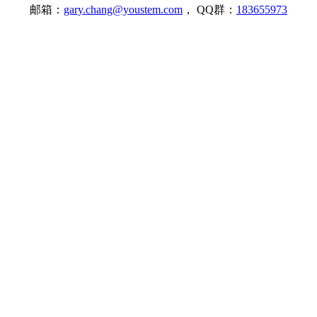
邮箱：
gary.chang@youstem.com
， QQ群：
183655973