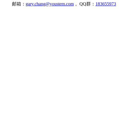
邮箱：
gary.chang@youstem.com
， QQ群：
183655973