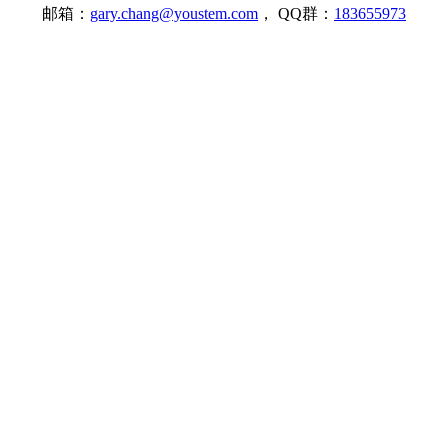
邮箱：
gary.chang@youstem.com
， QQ群：
183655973