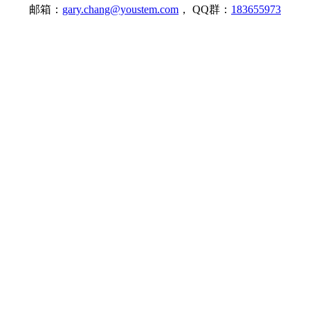
邮箱：
gary.chang@youstem.com
， QQ群：
183655973