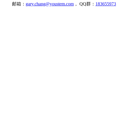
邮箱：
gary.chang@youstem.com
， QQ群：
183655973