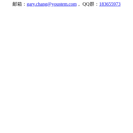
邮箱：
gary.chang@youstem.com
， QQ群：
183655973