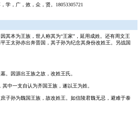
，效，众，贤。18053305721
因其本为王族，世人称其为“王家”，延用成姓。还有周文王
周平王太孙赤出奔晋国，其子孙为纪念其身份改姓王。另战国
陵墓。因源出王族之故，改姓王氏。
民，其中一支自认为齐国王族，遂以王为姓。
支庶子孙为魏国王族，故改姓王。如信陵君魏无忌，避难于泰