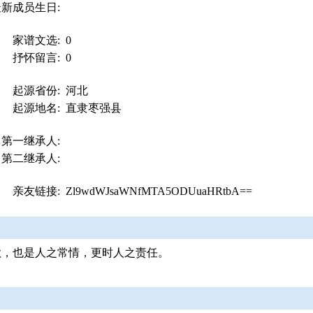
最新成员生日:
家谱文选:
0
抒怀留言:
0
起源省份:
河北
起源地名:
直隶枣强县
第一继承人:
第二继承人:
亲友链接:
Zl9wdWJsaWNfMTA5ODUuaHRtbA==
欲，也是人之常情，更时人之责任。