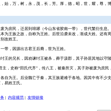
始，万，树，永，茂，长，芳。厚，德，昭，世，耀，尊，博，学，广
废为庶民，迁居到琅琊（今山东省胶南一带），世代繁衍生息。
以本为王族之故，自称为王姓。后世沿袭未改，渐成大姓。还有
分别改姓王。
留一带，因源出古君王后裔，世为王姓。
为纣王的兄长，因劝谏纣王被杀，葬于汲郡，其子孙居其地以守
国君主，史称“田氏代齐”，传八王，被秦所灭，其子孙被废为庶
，各自为王。后业魏亡于秦，其王族避难于各地。因其中有不少
家，易姓王氏。
服务
|
内容规范
|
友情链接