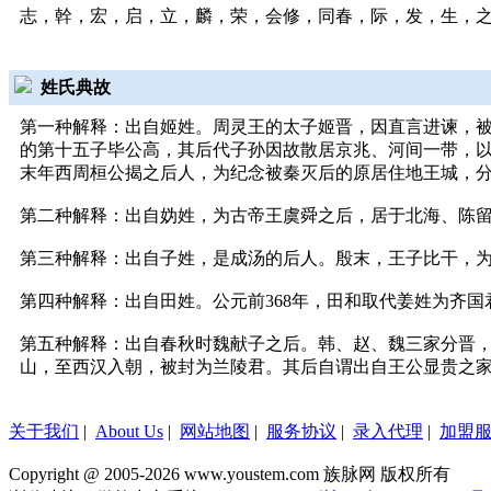
志，幹，宏，启，立，麟，荣，会修，同春，际，发，生，之，
姓氏典故
第一种解释：出自姬姓。周灵王的太子姬晋，因直言进谏，被
的第十五子毕公高，其后代子孙因故散居京兆、河间一带，
末年西周桓公揭之后人，为纪念被秦灭后的原居住地王城，
第二种解释：出自妫姓，为古帝王虞舜之后，居于北海、陈
第三种解释：出自子姓，是成汤的后人。殷末，王子比干，
第四种解释：出自田姓。公元前368年，田和取代姜姓为齐
第五种解释：出自春秋时魏献子之后。韩、赵、魏三家分晋
山，至西汉入朝，被封为兰陵君。其后自谓出自王公显贵之
关于我们
|
About Us
|
网站地图
|
服务协议
|
录入代理
|
加盟
Copyright @ 2005-2026 www.youstem.com 族脉网 版权所有