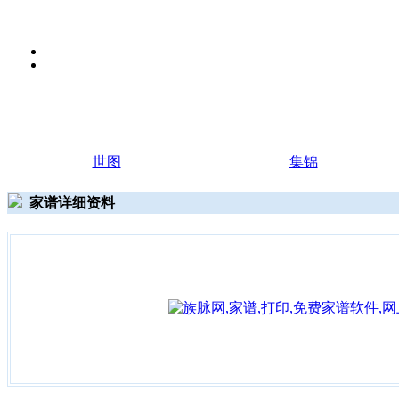
世图
集锦
家谱详细资料