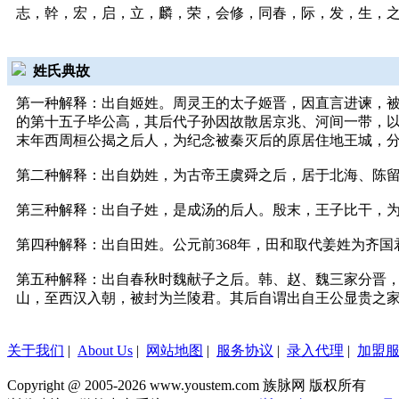
志，幹，宏，启，立，麟，荣，会修，同春，际，发，生，之，
姓氏典故
第一种解释：出自姬姓。周灵王的太子姬晋，因直言进谏，被
的第十五子毕公高，其后代子孙因故散居京兆、河间一带，
末年西周桓公揭之后人，为纪念被秦灭后的原居住地王城，
第二种解释：出自妫姓，为古帝王虞舜之后，居于北海、陈
第三种解释：出自子姓，是成汤的后人。殷末，王子比干，
第四种解释：出自田姓。公元前368年，田和取代姜姓为齐
第五种解释：出自春秋时魏献子之后。韩、赵、魏三家分晋
山，至西汉入朝，被封为兰陵君。其后自谓出自王公显贵之
关于我们
|
About Us
|
网站地图
|
服务协议
|
录入代理
|
加盟
Copyright @ 2005-2026 www.youstem.com 族脉网 版权所有