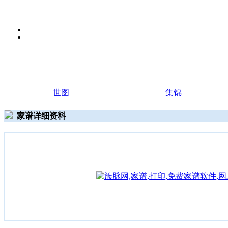
世图
集锦
家谱详细资料