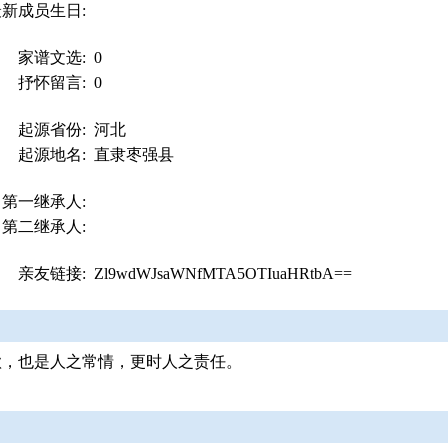
最新成员生日:
家谱文选:
0
抒怀留言:
0
起源省份:
河北
起源地名:
直隶枣强县
第一继承人:
第二继承人:
亲友链接:
Zl9wdWJsaWNfMTA5OTIuaHRtbA==
欲，也是人之常情，更时人之责任。