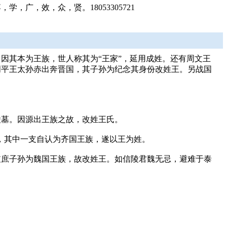
，效，众，贤。18053305721
因其本为王族，世人称其为“王家”，延用成姓。还有周文王
周平王太孙赤出奔晋国，其子孙为纪念其身份改姓王。另战国
陵墓。因源出王族之故，改姓王氏。
民，其中一支自认为齐国王族，遂以王为姓。
支庶子孙为魏国王族，故改姓王。如信陵君魏无忌，避难于泰