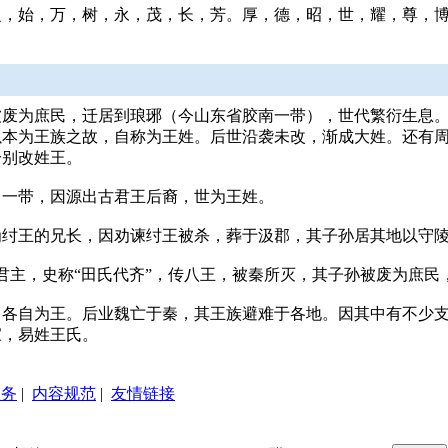
始，万，树，永，茂，长，芳。厚，德，昭，世，耀，尊，博，学，广
废为庶民，迁居到琅琊（今山东省胶南一带），世代繁衍生息。
以本为王族之故，自称为王姓。后世沿袭未改，渐成大姓。还有
分别改姓王。
留一带，因源出古君王后裔，世为王姓。
为纣王的兄长，因劝谏纣王被杀，葬于汲郡，其子孙居其地以守
国君主，史称“田氏代齐”，传八王，被秦所灭，其子孙被废为庶
，各自为王。后业魏亡于秦，其王族避难于各地。因其中有不少
家，易姓王氏。
服务
|
内容规范
|
友情链接