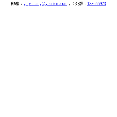
邮箱：
gary.chang@youstem.com
， QQ群：
183655973