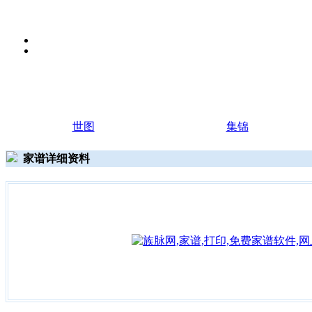
世图
集锦
家谱详细资料