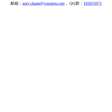
邮箱：
gary.chang@youstem.com
， QQ群：
183655973