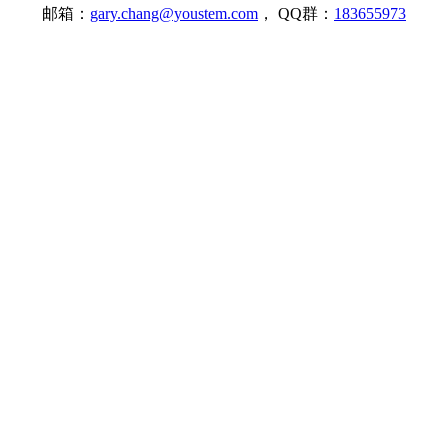
邮箱：
gary.chang@youstem.com
， QQ群：
183655973