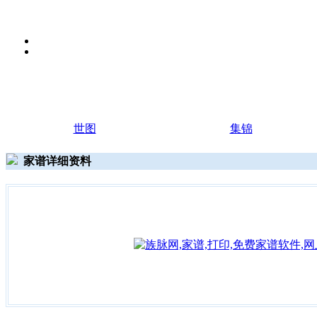
世图
集锦
家谱详细资料