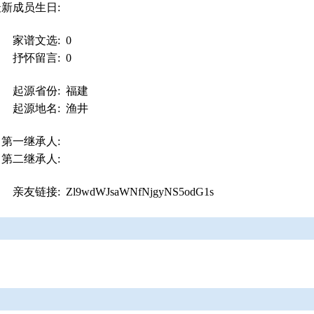
最新成员生日:
家谱文选:
0
抒怀留言:
0
起源省份:
福建
起源地名:
渔井
第一继承人:
第二继承人:
亲友链接:
Zl9wdWJsaWNfNjgyNS5odG1s