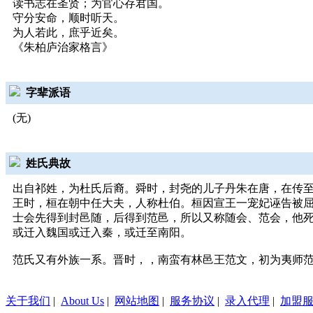
读书志在圣贤；为官心存君国。
守分安命，顺时听天。
为人若此，庶乎近矣。
《朱柏庐治家格言》
字辈派语
(无)
姓氏典故
出自祁姓，为杜氏后裔。舜时，封尧的儿子丹朱在唐，在传
王时，桓在朝中任大夫，人称杜伯。桓因宣王一宠妃诬告被
士会先得到封邑随，后得到范邑，所以又称随会、范会，他
或迁入魏国或迁入秦，或迁至南阳。
范氏又有外族一系。晋时，，南蛮有林邑王范文，初为夷师
关于我们
|
About Us
|
网站地图
|
服务协议
|
录入代理
|
加盟