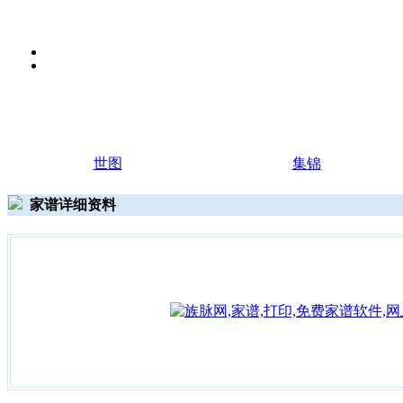
世图
集锦
家谱详细资料