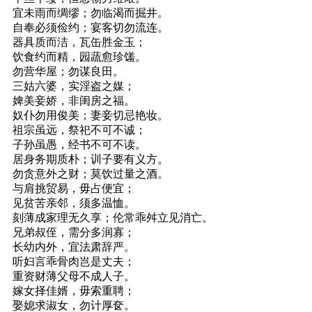
宜未雨而绸缪；勿临渴而掘井。
自奉必须俭约；宴客切勿流连。
器具质而洁，瓦缶胜金玉；
饮食约而精，园蔬愈珍馐。
勿营华屋；勿谋良田。
三姑六婆，实淫盗之媒；
婢美妾娇，非闺房之福。
奴仆勿用俊美；妻妾切忌艳妆。
祖宗虽远，祭祀不可不诚；
子孙虽愚，经书不可不读。
居身务期质朴；训子要有义方。
勿贪意外之财；莫饮过量之酒。
与肩挑贸易，毋占便宜；
见贫苦亲邻，须多温恤。
刻薄成家理无久享；伦常乖舛立见消亡。
兄弟叔侄，需分多润寡；
长幼内外，宜法肃辞严。
听妇言乖骨肉岂是丈夫；
重资财薄父母不成人子。
嫁女择佳婿，毋索重聘；
娶媳求淑女，勿计厚奁。