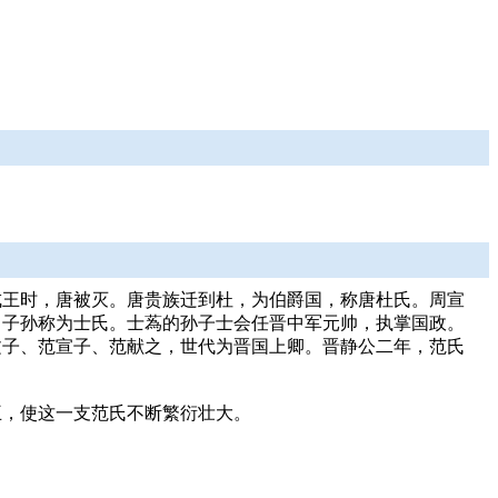
成王时，唐被灭。唐贵族迁到杜，为伯爵国，称唐杜氏。周宣
，子孙称为士氏。士蒍的孙子士会任晋中军元帅，执掌国政。
文子、范宣子、范献之，世代为晋国上卿。晋静公二年，范氏
王，使这一支范氏不断繁衍壮大。