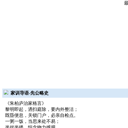
家训导语-先公略史
《朱柏庐治家格言》
黎明即起，洒扫庭除，要内外整洁；
既昏便息，关锁门户，必亲自检点。
一粥一饭，当思来处不易；
半丝半缕，恒念物力维艰。