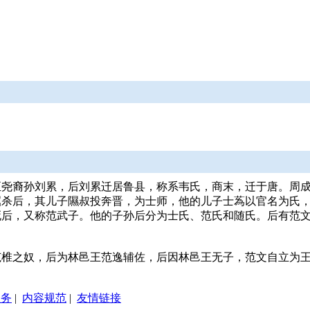
至尧裔孙刘累，后刘累迁居鲁县，称系韦氏，商末，迁于唐。周
屈杀后，其儿子隰叔投奔晋，为士师，他的儿子士蒍以官名为氏
死后，又称范武子。他的子孙后分为士氏、范氏和随氏。后有范
范椎之奴，后为林邑王范逸辅佐，后因林邑王无子，范文自立为
服务
|
内容规范
|
友情链接