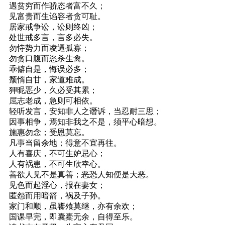
遇贫穷而作骄态者富不久；
见富贵而生谄容者贪可耻。
居家戒争讼，讼则终凶；
处世戒多言，言多必失。
勿恃势力而凌逼孤寡；
勿贪口腹而恣杀生禽。
乖僻自是，悔误必多；
颓惰自甘，家道难成。
狎昵恶少，久必受其累；
屈志老成，急则可相依。
轻听发言，安知非人之谮诉，当忍耐三思；
因事相争，焉知非我之不是，须平心暗想。
施惠勿念；受恩莫忘。
凡事当留余地；得意不宜再往。
人有喜庆，不可生妒忌心；
人有祸患，不可生欣幸心。
善欲人见不是真善；恶恐人知便是大恶。
见色而起淫心，报在妻女；
匿怨而用暗箭，祸及子孙。
家门和顺，虽饔飧莫继，亦有余欢；
国课早完，即囊橐无余，自得至乐。