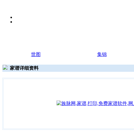
世图
集锦
家谱详细资料