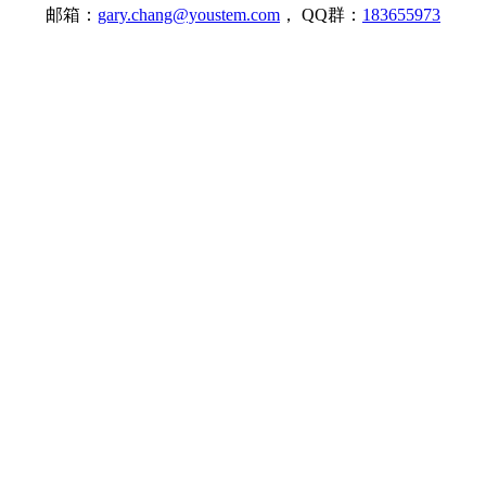
邮箱：
gary.chang@youstem.com
， QQ群：
183655973