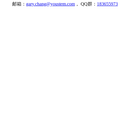
邮箱：
gary.chang@youstem.com
， QQ群：
183655973