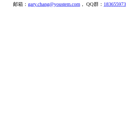
邮箱：
gary.chang@youstem.com
， QQ群：
183655973