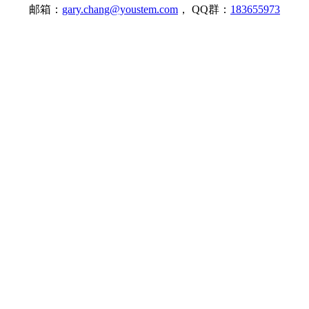
邮箱：
gary.chang@youstem.com
， QQ群：
183655973