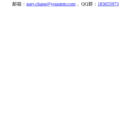
邮箱：
gary.chang@youstem.com
， QQ群：
183655973