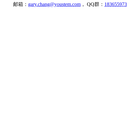
邮箱：
gary.chang@youstem.com
， QQ群：
183655973