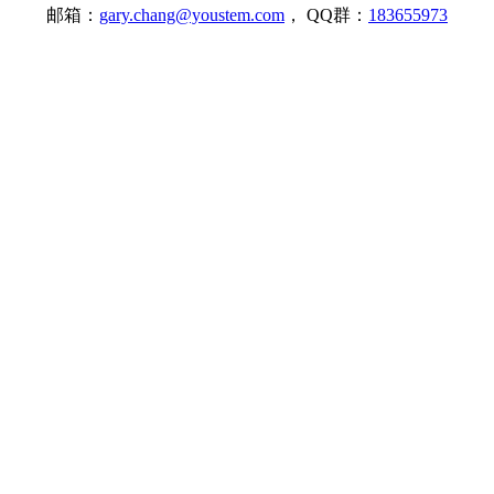
邮箱：
gary.chang@youstem.com
， QQ群：
183655973