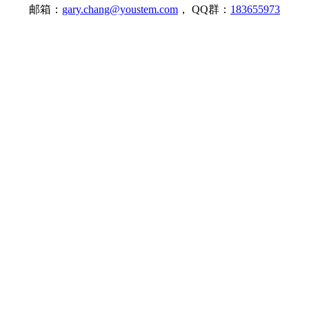
邮箱：
gary.chang@youstem.com
， QQ群：
183655973