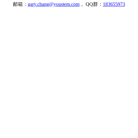
邮箱：
gary.chang@youstem.com
， QQ群：
183655973