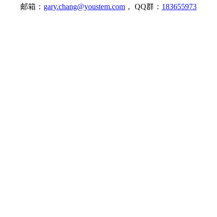
邮箱：
gary.chang@youstem.com
， QQ群：
183655973