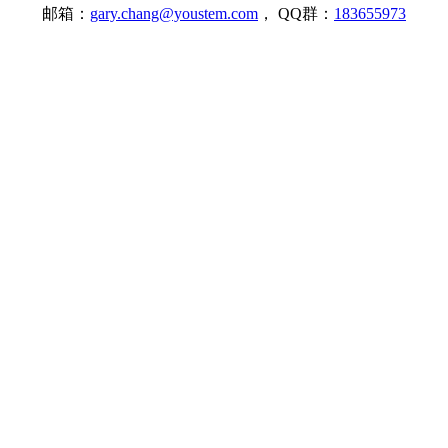
邮箱：
gary.chang@youstem.com
， QQ群：
183655973